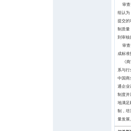
审查专
组认为
提交的
制质量
到审核
审查专
成标准
《商贸
系与行
中国商
通企业
制度并
地满足
制，培
量发展