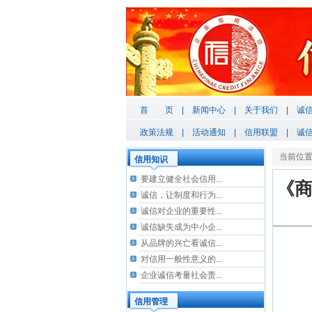
首 页
|
新闻中心
|
关于我们
|
诚
政策法规
|
活动通知
|
信用联盟
|
诚
当前位
信用知识
要建立健全社会信用...
《商
诚信，让制度和行为...
诚信对企业的重要性...
诚信缺失成为中小企...
从品牌的兴亡看诚信...
对信用一般性意义的...
企业诚信考量社会责...
信用管理