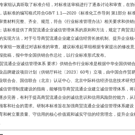
家组认真听取了标准介绍，对标准送审稿进行了逐条讨论和审查，在协
，该标准的编写格式符合GB/T 1.1—2020《标准化工作导则 第1部分
审查材料完整、齐全、规范，符合《行业标准管理办法》相关要求和供销
；该标准提供了商贸流通企业诚信管理体系的原则和方法，规定了商贸流
的实现方法，对于引导商贸流通企业建立诚信经营长效机制、提升企业核
家组一致通过对该标准的审查。建议标准起草组根据专家提出的修改意
报批稿，报中华全国供销合作总社，以行业标准形式发布。
流通企业诚信管理体系 要求》供销合作行业标准是根据中华全国供销合作
业品牌建设项目计划（供销厅科社〔2023〕60号）立项，由中国合作
业联合会、国信联合（北京）认证中心、北京中际科信经济信息技术研究
诚信管理制度建设的指南，能够指导商贸流通企业建立诚信管理体系，将
逐步完善，有利于提高商贸流通企业的诚信意识和信用风险防控能力，从
顾客和社会的需求。研制本标准旨在加强商贸流通企业诚信管理体系建设
育和树立重质量、守信用的核心价值观和诚实守信的经营理念，提升企业
。