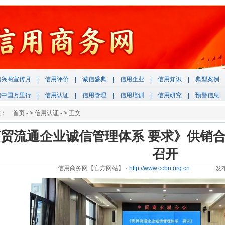
信兴商宣传月
|
信用评价
|
诚信盛典
|
信用企业
|
信用知识
|
典型案例
信中国万里行
|
信用认证
|
信用管理
|
信用培训
|
信用研究
|
预警信息
置：
首页
- >
信用认证
- > 正文
贸流通企业诚信管理体系 要求》供销
召开
信用商务网【官方网站】 ·
http://www.ccbn.org.cn
发布时间：